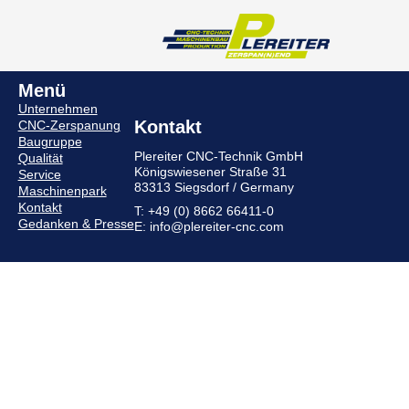
Menü
Unternehmen
Kontakt
CNC-Zerspanung
Baugruppe
Plereiter CNC-Technik GmbH
Qualität
Königswiesener Straße 31
Service
83313 Siegsdorf / Germany
Maschinenpark
Kontakt
T: +49 (0) 8662 66411-0
Gedanken & Presse
E: info@plereiter-cnc.com